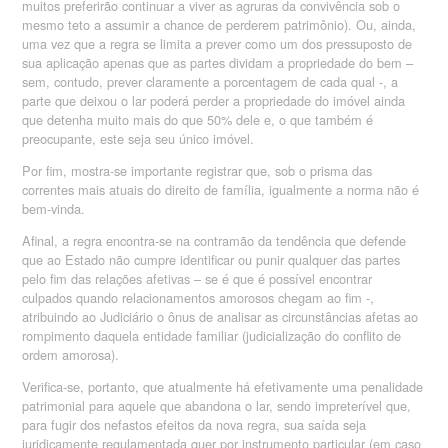
muitos preferirão continuar a viver as agruras da convivência sob o
mesmo teto a assumir a chance de perderem patrimônio). Ou, ainda,
uma vez que a regra se limita a prever como um dos pressuposto de
sua aplicação apenas que as partes dividam a propriedade do bem –
sem, contudo, prever claramente a porcentagem de cada qual -, a
parte que deixou o lar poderá perder a propriedade do imóvel ainda
que detenha muito mais do que 50% dele e, o que também é
preocupante, este seja seu único imóvel.
Por fim, mostra-se importante registrar que, sob o prisma das
correntes mais atuais do direito de família, igualmente a norma não é
bem-vinda.
Afinal, a regra encontra-se na contramão da tendência que defende
que ao Estado não cumpre identificar ou punir qualquer das partes
pelo fim das relações afetivas – se é que é possível encontrar
culpados quando relacionamentos amorosos chegam ao fim -,
atribuindo ao Judiciário o ônus de analisar as circunstâncias afetas ao
rompimento daquela entidade familiar (judicialização do conflito de
ordem amorosa).
Verifica-se, portanto, que atualmente há efetivamente uma penalidade
patrimonial para aquele que abandona o lar, sendo impreterível que,
para fugir dos nefastos efeitos da nova regra, sua saída seja
juridicamente regulamentada quer por instrumento particular (em caso