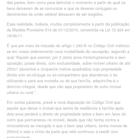
das partes, bem como para delimitar o momento a partir do qual os
bens deixavam de se comunicar e que os deveres conjugais ou
decorrentes da união estável deixavam de ser exigidos.
Essa realidade, todavia, mudou completamente a partir da publicação
da Medida Provisória 514 de 01/12/2010, convertida na Lei 12.424 em
16/06/11.
É que por meio da inclusão do artigo 1.240-A no Código Civil instituiu-
se em nosso ordenamento nova modalidade de usucapião, segundo a
qual “Aquele que exercer, por 2 (dois) anos ininterruptamente e sem
oposição, posse direta, com exclusividade, sobre imóvel urbano de até
250m² (duzentos e cinquenta metros quadrados) cuja propriedade
divida com ex-cônjuge ou ex-companheiro que abandonou o lar,
utilizando-o para sua moradia ou de sua família, adquirir-lhe-á o
domínio integral, desde que não seja proprietário de outro imóvel
urbano ou rural.”.
Em outras palavras, prevê a nova disposição do Código Civil que
aquele que deixar o imóvel que servia de residência à família após
dois anos perderá o direito de propriedade sobre o bem em favor do
outro que permaneceu no imóvel, desde que não tenha contra a
circunstância se insurgido e que o bem seja urbano, tenha menos de
250m2 e seja o único da parte que nele continuou a residir com
exclusividade.