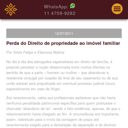
WhatsApp:
11 4709-9282
12/07/2011
Perda do Direito de propriedade ao imóvel familiar
Por Silvia Felipe e Eleonora Mattos
No dia a dia dos advogados especialistas em direito de família, é
possível perceber a noção disseminada entre muitos clientes no
sentido de que a parte – homem ou mulher – que abandonar a
residencia conjugal por ocasião do final de seu casamento ou de sua
união estável será prejudicada em eventual processo judicial futuro,
especialmente em caso de litígio.
Até recentemente, cabia aos profissionais esclarecer que não havia
nenhuma penalidade patrimonial específica para quem praticasse o
chamado “abandono de lar”, sendo o fato evidência, apenas, de que o
relacionamento havia chegado ao fim. A circunstância era importante,
assim, sobretudo para o início da contagem do prazo até
recentemente exigido para a decretação da separação e do divórcio