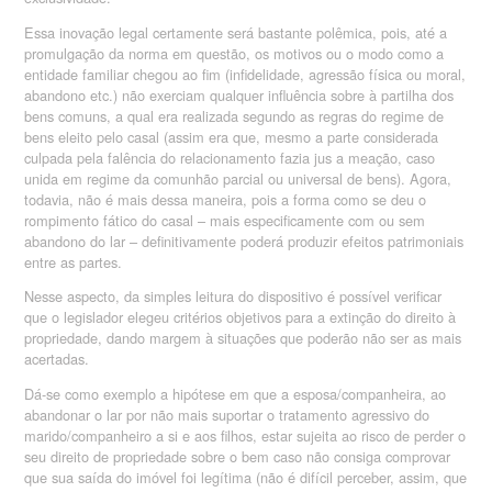
Essa inovação legal certamente será bastante polêmica, pois, até a
promulgação da norma em questão, os motivos ou o modo como a
entidade familiar chegou ao fim (infidelidade, agressão física ou moral,
abandono etc.) não exerciam qualquer influência sobre à partilha dos
bens comuns, a qual era realizada segundo as regras do regime de
bens eleito pelo casal (assim era que, mesmo a parte considerada
culpada pela falência do relacionamento fazia jus a meação, caso
unida em regime da comunhão parcial ou universal de bens). Agora,
todavia, não é mais dessa maneira, pois a forma como se deu o
rompimento fático do casal – mais especificamente com ou sem
abandono do lar – definitivamente poderá produzir efeitos patrimoniais
entre as partes.
Nesse aspecto, da simples leitura do dispositivo é possível verificar
que o legislador elegeu critérios objetivos para a extinção do direito à
propriedade, dando margem à situações que poderão não ser as mais
acertadas.
Dá-se como exemplo a hipótese em que a esposa/companheira, ao
abandonar o lar por não mais suportar o tratamento agressivo do
marido/companheiro a si e aos filhos, estar sujeita ao risco de perder o
seu direito de propriedade sobre o bem caso não consiga comprovar
que sua saída do imóvel foi legítima (não é difícil perceber, assim, que