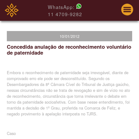
WhatsApp:
11 4709-9282
10/01/2012
Concedida anulação de reconhecimento voluntário
de paternidade
Embora o reconhecimento de paternidade seja irrevogável, diante de
comprovado erro ele pode ser desconstituído. Segundo os
Desembargadores da 8ª Câmara Cível do Tribunal de Justiça gaúcho,
nessas circunstâncias não se trata de revogação e sim de vício no ato
de reconhecimento, circunstância que torna irrelevante o debate em
torno da paternidade socioafetiva. Com base nesse entendimento, foi
mantida a decisão de 1º Grau, proferida na Comarca de Feliz, e
negado provimento à apelação interposta no TJRS.
Caso