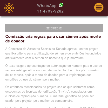
WhatsApp:
11 4709-9282
22/05/2012
Comissão cria regras para usar sêmen após morte
de doador
A Comissão de Assuntos Sociais do Senado aprovou ontem projeto
que fixa critério para a utilização de sêmen e de embriões fecundados
artificialmente com o sêmen de homens que já morreram.
O texto exige a apresentação de autorização do homem para o uso do
seu material genético em caso de morte. Também fixa prazo máximo
de 12 meses, após a morte do doador, para a implantação dos
embriões ou uso do sêmen pela mulher.
Os embriões mencionados no projeto são os que sobraram como
excedentes de técnicas de fertilização “in vitro”, congelados em
clínicas de reprodução humana. O material genético só pode ser
usado, pelo projeto, pela mulher ou companheira.