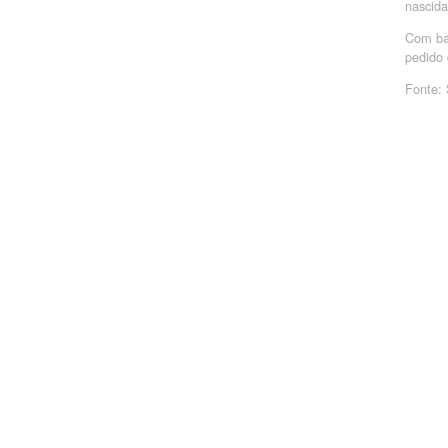
nascida
Com bas
pedido 
Fonte: