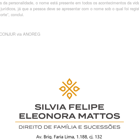
os da personalidade, o nome está presente em todos os acontecimentos da vid
 jurídicos, já que a pessoa deve se apresentar com o nome sob o qual foi reg
orte”, conclui.
CONJUR
via ANOREG