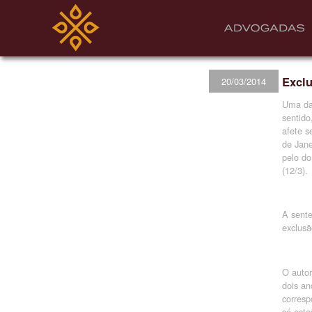
Exclu
20/03/2014
Uma das
sentido
afete s
de Jane
pelo do
(12/3).
A sente
exclusã
O autor
dois an
corresp
só este