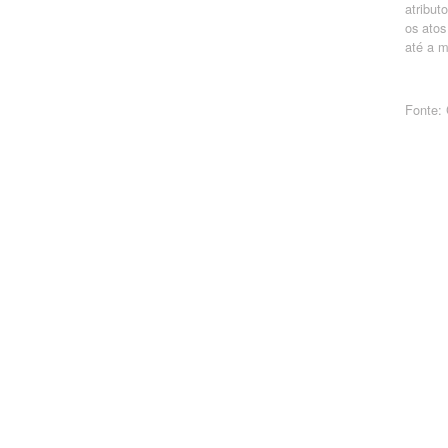
atribut
os atos
até a m
Fonte: