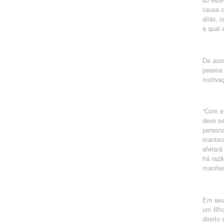
causa c
aliás, 
a qual 
De acor
pessoa 
motivaç
“Com ef
deve se
persona
manterá
afetará
há razã
manifes
Em seu 
um filh
direito