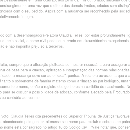
onstrangimento, uma vez que o difere dos demais irmãos, criados sem distinçã
concorda com o seu pedido. Aspira com a mudança ser reconhecido pela socied
efetivamente integra.
do com a desembargadora-relatora Claudia Telles, por estar profundamente li
no meio social, o nome civil pode ser alterado em circunstâncias excepcionais,
ão e não imponha prejuízo a terceiros.
eito, sempre que a alteração pleiteada se mostrar necessária para assegurar
rvir de base para a criação, aplicação e interpretação das normas relacionadas 
lidade, a mudança deve ser autorizada”, pontua. A relatora acrescenta que a a
 tanto o sobrenome de família materno como a filiação ao pai biológico, uma 
 somente o nome, e não o registro dos genitores na certidão de nascimento. Ne
o para se discutir a possibilidade de adoção, conforme alegado pela Procurador
tou contrária ao recurso.
voto, Claudia Telles cita precedentes do Superior Tribunal de Justiça favoráve
o, abandonado pelo genitor, alterasse seu nome para excluir o sobrenome pater
 ao nome está consagrado no artigo 16 do Código Civil. “Vale notar que, por se