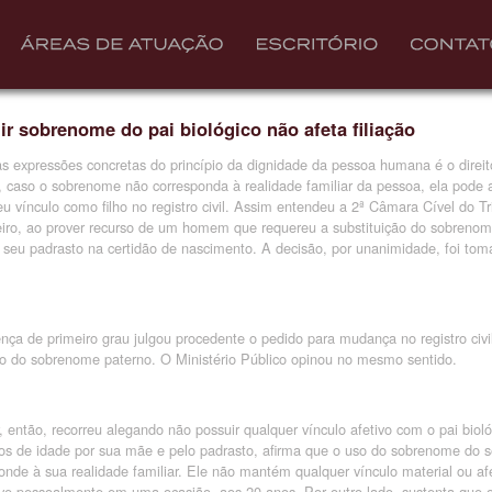
ir sobrenome do pai biológico não afeta filiação
 expressões concretas do princípio da dignidade da pessoa humana é o direi
, caso o sobrenome não corresponda à realidade familiar da pessoa, ela pode a
eu vínculo como filho no registro civil. Assim entendeu a 2ª Câmara Cível do Tr
iro, ao prover recurso de um homem que requereu a substituição do sobrenome
 seu padrasto na certidão de nascimento. A
decisão
, por unanimidade, foi tom
nça de primeiro grau julgou procedente o pedido para mudança no registro civil
o do sobrenome paterno. O Ministério Público opinou no mesmo sentido.
, então, recorreu alegando não possuir qualquer vínculo afetivo com o pai biol
os de idade por sua mãe e pelo padrasto, afirma que o uso do sobrenome do s
onde à sua realidade familiar. Ele não mantém qualquer vínculo material ou a
ve pessoalmente em uma ocasião, aos 20 anos. Por outro lado, sustenta que 