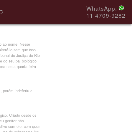
WhatsApp:
11 4709-9282
to ao nome. Nesse
lterá-lo sem que isso
ibunal de Justiça do Rio
 do seu pai biológico
ada nesta quarta-feira
, porém indeferiu a
ógico. Criado desde os
eu genitor não
fetivo com ele, com quem
o uso do sobrenome lhe