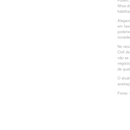
Porém, 
filhos 
habilit
Alegand
em favo
poderia
conside
No recu
Civil d
não se 
negócio
de quat
O atual
aceitaç
Fonte: