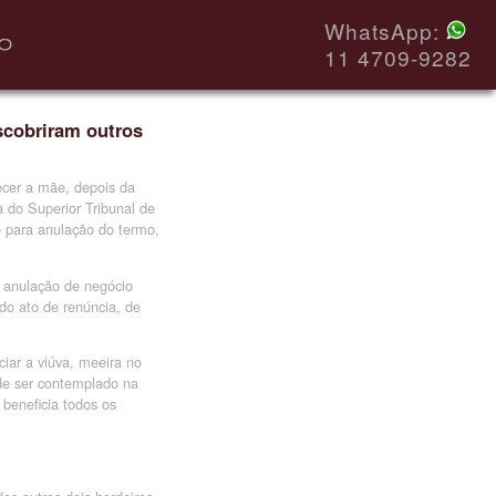
WhatsApp:
11 4709-9282
scobriram outros
ecer a mãe, depois da
 do Superior Tribunal de
o para anulação do termo,
e anulação de negócio
 do ato de renúncia, de
iar a viúva, meeira no
 de ser contemplado na
 beneficia todos os