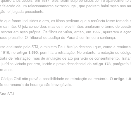
quatro anos depois, em 1987, eles foram surpreendidos com o aparecimento do
do falecido de um relacionamento extraconjugal, que pediram habilitação nos au
ação foi julgada procedente.
o que foram induzidos a erro, os filhos pediram que a renúncia fosse tomada 
r da mãe. O juiz concordou, mas os meios-irmãos anularam o termo de cessão
 ocorrer em ação própria. Os filhos da viúva, então, em 1997, ajuizaram a ação,
rado prescrito. O Tribunal de Justiça do Paraná confirmou a sentença.
rso analisado pelo STJ, o ministro Raul Araújo destacou que, como a renúncia 
e 1916, no
, permitia a retratação. No entanto, a redação do código
artigo 1.590
trata de retratação, mas de anulação de ato por vício de consentimento. Trat
 jurídico viciado por erro, incide o prazo decadencial do
, parágrafo 
artigo 178
ro anos.
 Código Civil não prevê a possibilidade de retratação da renúncia. O
artigo 1.
ão ou renúncia de herança são irrevogáveis.
Site STJ