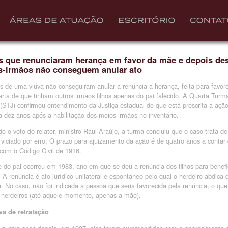
s que renunciaram herança em favor da mãe e depois de
s-irmãos não conseguem anular ato
os de uma viúva não conseguiram anular a renúncia a herança, feita para favor
rta de que tinham outros irmãos filhos apenas do pai falecido. A Quarta Turma
 (STJ) confirmou entendimento da Justiça estadual de que está prescrita a açã
a dez anos após a habilitação dos meios-irmãos no inventário.
o o voto do relator, ministro Raul Araújo, a turma concluiu que o caso trata d
o viciado por erro. O prazo para ajuizamento da ação é de quatro anos a contar
com o Código Civil de 1916.
 do pai ocorreu em 1983, ano em que se deu a renúncia dos filhos para benefic
. A renúncia é ato jurídico unilateral e espontâneo pelo qual o herdeiro abdica
. No caso, não foi indicada a pessoa que seria favorecida pela renúncia, o que
herdeiros (até aquele momento, apenas a mãe).
va de retratação