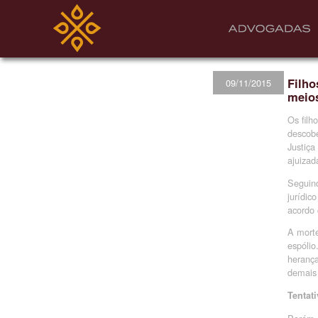
Filho
09/11/2015
meio
Os filh
descobe
Justiça
ajuizad
Seguind
jurídic
acordo 
A morte
espólio
herança
demais 
Tentati