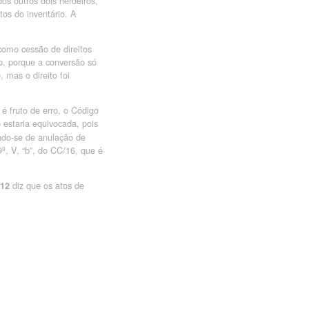
s outros dois herdeiros,
tos do inventário. A
como cessão de direitos
, porque a conversão só
 mas o direito foi
é fruto de erro, o Código
 estaria equivocada, pois
ando-se de anulação de
9º, V, “b”, do CC/16, que é
diz que os atos de
812