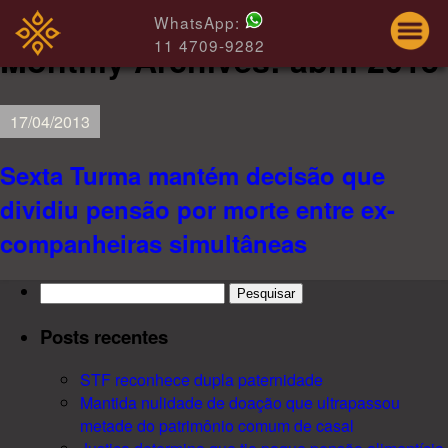
WhatsApp:
11 4709-9282
Monthly Archives:
abril 2013
17/04/2013
Sexta Turma mantém decisão que
dividiu pensão por morte entre ex-
companheiras simultâneas
Pesquisar
por:
Posts recentes
STF reconhece dupla paternidade
Mantida nulidade de doação que ultrapassou
metade do patrimônio comum de casal