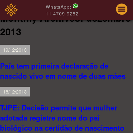
WhatsApp:
11 4709-9282
Monthly Archives:
dezembro
2013
19/12/2013
País tem primeira declaração de
nascido vivo em nome de duas mães
18/12/2013
TJPE: Decisão permite que mulher
adotada registre nome do pai
biológico na certidão de nascimento